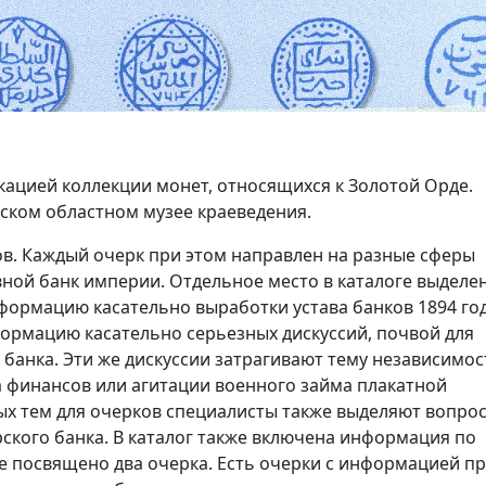
кацией коллекции монет, относящихся к Золотой Орде.
ском областном музее краеведения.
ов. Каждый очерк при этом направлен на разные сферы
ной банк империи. Отдельное место в каталоге выделе
ормацию касательно выработки устава банков 1894 год
формацию касательно серьезных дискуссий, почвой для
банка. Эти же дискуссии затрагивают тему независимос
 финансов или агитации военного займа плакатной
ных тем для очерков специалисты также выделяют вопро
ского банка. В каталог также включена информация по
ме посвящено два очерка. Есть очерки с информацией п