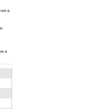
ния в
о
ти
ие в