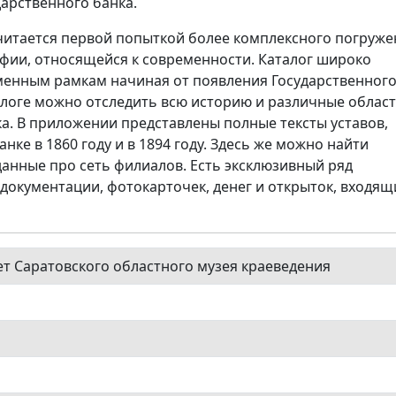
арственного банка.
читается первой попыткой более комплексного погруже
афии, относящейся к современности. Каталог широко
еменным рамкам начиная от появления Государственног
талоге можно отследить всю историю и различные облас
а. В приложении представлены полные тексты уставов,
ке в 1860 году и в 1894 году. Здесь же можно найти
нные про сеть филиалов. Есть эксклюзивный ряд
окументации, фотокарточек, денег и открыток, входящ
ет Саратовского областного музея краеведения