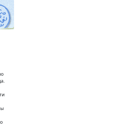
но
а.
ти
сы
ро