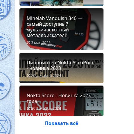
Minelab Vanquish 340 —
самый доступный
мультичастотный
металлоискатель
3 мая 2025
Пинпоинтер Nokta AccuPoint
- новинка 2023
20 декабря 2024
Nokta Score - Новинка 2023
года
20 декабря 2024
Показать всё