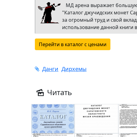
МД арена выражает большую 
"Каталог джучидских монет Са
за огромный труд и свой вкла
использование данной книги в
Перейти в каталог с ценами
Данги
Дирхемы
Читать