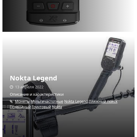
Nokta Legend
13 апреля 2022
Описание и характеристики
Монеты
Мультичастотные
Nokta Legend
Пляжный поиск
Подводный
Грунтовый
Nokta