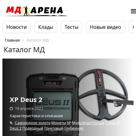
Новости
Клады
Тесты
Новые видео
О
Главная
Каталог МД
Каталог МД
XP Deus 2
19 апреля 2022
Характеристики и описание
Самородное золото
Монеты
XP
Мультичастотные
Пляж
XP
Deus 2
Подводный
Грунтовый
Глубинник