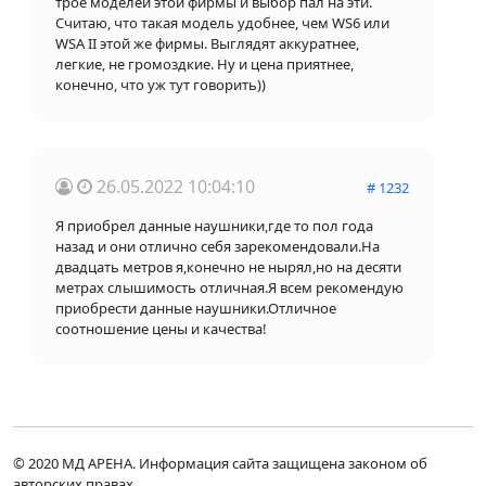
трое моделей этой фирмы и выбор пал на эти.
Считаю, что такая модель удобнее, чем WS6 или
WSA II этой же фирмы. Выглядят аккуратнее,
легкие, не громоздкие. Ну и цена приятнее,
конечно, что уж тут говорить))
26.05.2022 10:04:10
# 1232
Я приобрел данные наушники,где то пол года
назад и они отлично себя зарекомендовали.На
двадцать метров я,конечно не нырял,но на десяти
метрах слышимость отличная.Я всем рекомендую
приобрести данные наушники.Отличное
соотношение цены и качества!
© 2020 МД АРЕНА. Информация сайта защищена законом об
авторских правах.