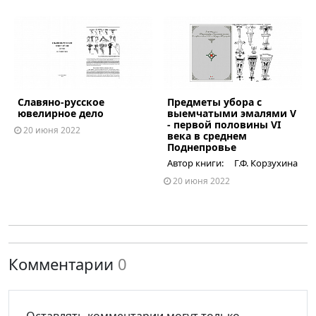
Славяно-русское
Предметы убора с
ous
ювелирное дело
выемчатыми эмалями V
- первой половины VI
20 июня 2022
века в среднем
Поднепровье
Автор книги: Г.Ф. Корзухина
20 июня 2022
Комментарии
0
Оставлять комментарии могут только