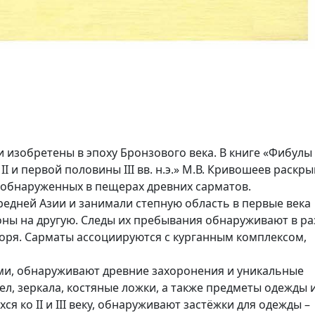
 изобретены в эпоху Бронзового века. В книге «Фибулы
 и первой половины III вв. н.э.» М.В. Кривошеев раскры
 обнаруженных в пещерах древних сарматов.
едней Азии и занимали степную область в первые века
зоны на другую. Следы их пребывания обнаруживают в р
моря. Сарматы ассоциируются с курганным комплексом,
ами, обнаруживают древние захоронения и уникальные
ел, зеркала, костяные ложки, а также предметы одежды 
ся ко II и III веку, обнаруживают застёжки для одежды –