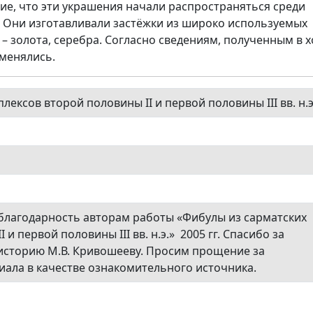
ие, что эти украшения начали распространяться среди
а. Они изготавливали застёжки из широко используемых
 – золота, серебра. Согласно сведениям, полученным в х
менялись.
ексов второй половины II и первой половины III вв. н.э
лагодарность авторам работы «Фибулы из сарматских
и первой половины III вв. н.э.» 2005 гг. Спасибо за
 историю М.В. Кривошееву. Просим прощение за
ала в качестве ознакомительного источника.