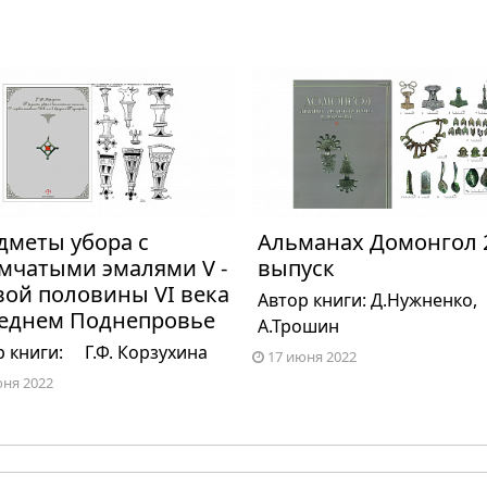
дметы убора с
Альманах Домонгол 
мчатыми эмалями V -
выпуск
вой половины VI века
Автор книги: Д.Нужненко,
реднем Поднепровье
А.Трошин
р книги: Г.Ф. Корзухина
17 июня 2022
юня 2022