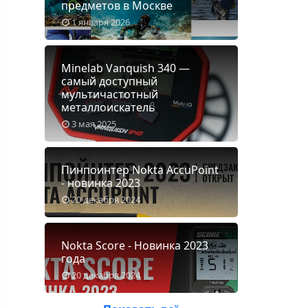
предметов в Москве
1 января 2026
Minelab Vanquish 340 —
самый доступный
мультичастотный
металлоискатель
3 мая 2025
Пинпоинтер Nokta AccuPoint
- новинка 2023
20 декабря 2024
Nokta Score - Новинка 2023
года
20 декабря 2024