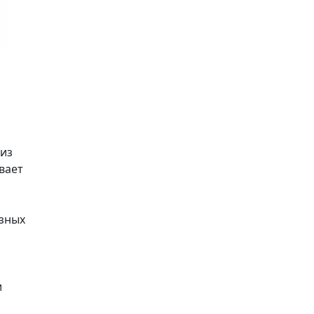
 из
вает
азных
и