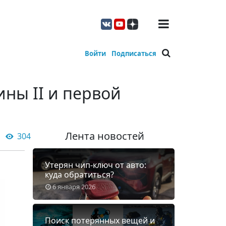
Войти
Подписаться
ны II и первой
Лента новостей
304
Утерян чип-ключ от авто:
куда обратиться?
6 января 2026
Поиск потерянных вещей и