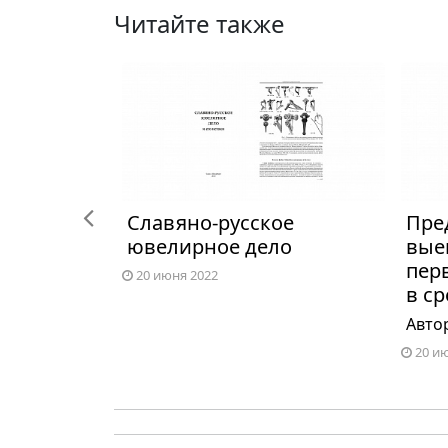
Читайте также
Previous
Славяно-русское
Пре
рфные
ювелирное дело
вые
ура славян
пер
20 июня 2022
в с
Авто
20 и