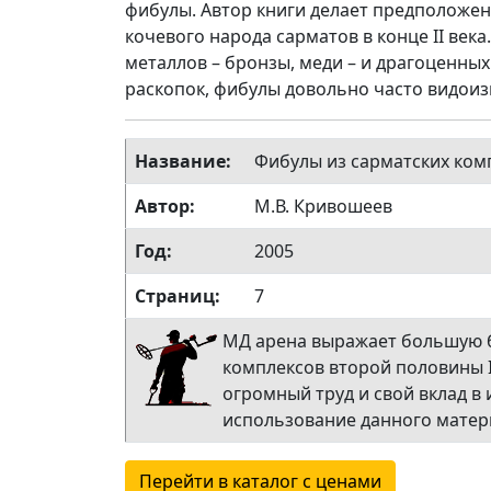
фибулы. Автор книги делает предположен
кочевого народа сарматов в конце II век
металлов – бронзы, меди – и драгоценных
раскопок, фибулы довольно часто видоиз
Название:
Фибулы из сарматских компл
Автор:
М.В. Кривошеев
Год:
2005
Страниц:
7
МД арена выражает большую б
комплексов второй половины II 
огромный труд и свой вклад в
использование данного матери
Перейти в каталог с ценами