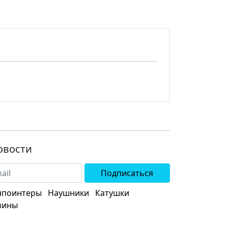
овости
Подписаться
нпоинтеры
Наушники
Катушки
зины