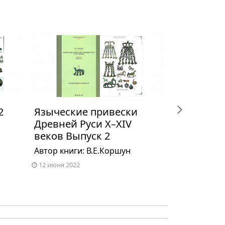
next
2
Языческие привески
Римские 
Древней Руси X–XIV
Статья
веков Выпуск 2
3 июня 2022
Автор книги: В.Е.Коршун
12 июня 2022