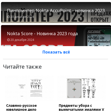
Пинпоинтер Nokta AccuPoint - новинка 2023
20 декабря 2024
Nokta Score - Новинка 2023 года
20 декабря 2024
Показать всё
Читайте также
Славяно-русское
Предметы убора с
ous
ювелирное дело
выемчатыми эмалями V