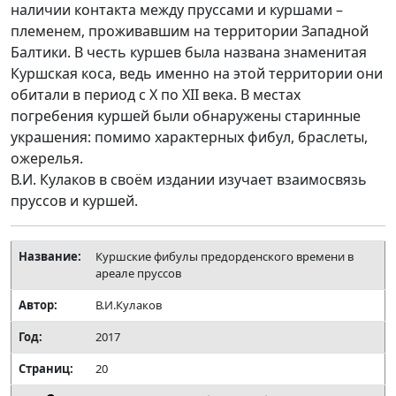
наличии контакта между пруссами и куршами –
племенем, проживавшим на территории Западной
Балтики. В честь куршев была названа знаменитая
Куршская коса, ведь именно на этой территории они
обитали в период с X по XII века. В местах
погребения куршей были обнаружены старинные
украшения: помимо характерных фибул, браслеты,
ожерелья.
В.И. Кулаков в своём издании изучает взаимосвязь
пруссов и куршей.
Название:
Куршские фибулы предорденского времени в
ареале пруссов
Автор:
В.И.Кулаков
Год:
2017
Страниц:
20