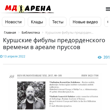
Новости
Клады
Тесты
Новые видео
О
Главная
Библиотека
Куршские фибулы предорден...
Куршские фибулы предорденского
времени в ареале пруссов
13 апреля 2022
391