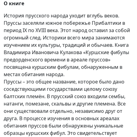
О книге
История прусского народа уходит вглубь веков.
Пруссы заселяли южное побережье Прибалтики в
период IX по XVIII века. Этот народ оставил за собой
огромный след. Историки всего мира занимаются
изучением их культуры, традиций и обычаев. Книга
Владимира Ивановича Кулакова «Куршские фибулы
предорденского времени в ареале пруссов»
посвящена куршским фибулам, обнаруженным в
местах обитания народа.
Пруссы – это общее название, которое было дано
соседствующими государствами целому союзу
балтских племён. В прусский союз входили сембы,
натанги, помезане, скальвы и другие племена. Все
они существовали отдельно, независимо друг от
друга. В процессе изучения в основных ареалах
обитания пруссов были обнаружены уникальные
образцы куршских фибул. Это свидетельствует