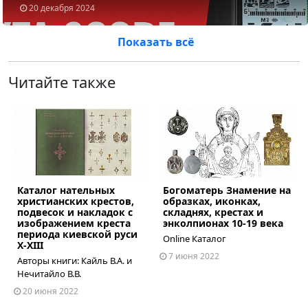
20 декабря 2024
Показать всё
Читайте также
Каталог нательных
Богоматерь Знамение на
ous
христианских крестов,
образках, иконках,
подвесок и накладок с
складнях, крестах и
изображением креста
энколпионах 10-19 века
периода киевской руси
Online Каталог
X-XIII
7 июня 2022
Авторы книги: Кайль В.А. и
Нечитайло В.В.
20 июня 2022