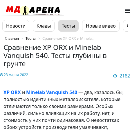
Новости
Клады
Тесты
Новые видео
О
Главная
Тесты
Сравнение XP ORX и Minela...
Сравнение XP ORX и Minelab
Vanquish 540. Тесты глубины в
грунте
23 марта 2022
2182
XP ORX
и
Minelab Vanquish 540
— два, казалось бы,
полностью идентичных металлоискателя, которые
отличаются только своими размерами. Особых
различий, сильно влияющих на их работу, нет, и
стоимость у них почти одинаковая. О недостатках
обоих устройств производители умалчивают,