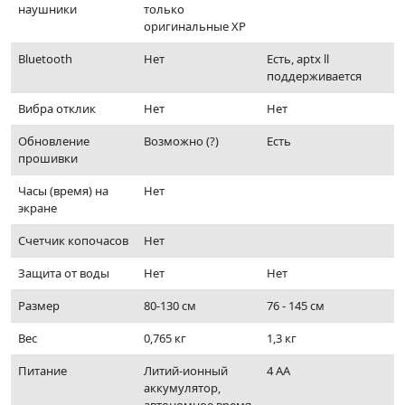
наушники
только
оригинальные XP
Bluetooth
Нет
Есть, aptx ll
поддерживается
Вибра отклик
Нет
Нет
Обновление
Возможно (?)
Есть
прошивки
Часы (время) на
Нет
экране
Счетчик копочасов
Нет
Защита от воды
Нет
Нет
Размер
80-130 см
76 - 145 см
Вес
0,765 кг
1,3 кг
Питание
Литий-ионный
4 АА
аккумулятор,
автономное время