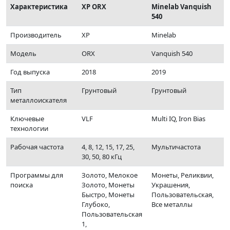
Характеристика
XP ORX
Minelab Vanquish
540
Производитель
XP
Minelab
Модель
ORX
Vanquish 540
Год выпуска
2018
2019
Тип
Грунтовый
Грунтовый
металлоискателя
Ключевые
VLF
Multi IQ, Iron Bias
технологии
Рабочая частота
4, 8, 12, 15, 17, 25,
Мультичастота
30, 50, 80 кГц
Программы для
Золото, Мелокое
Монеты, Реликвии,
поиска
Золото, Монеты
Украшения,
Быстро, Монеты
Пользовательская,
Глубоко,
Все металлы
Пользовательская
1,