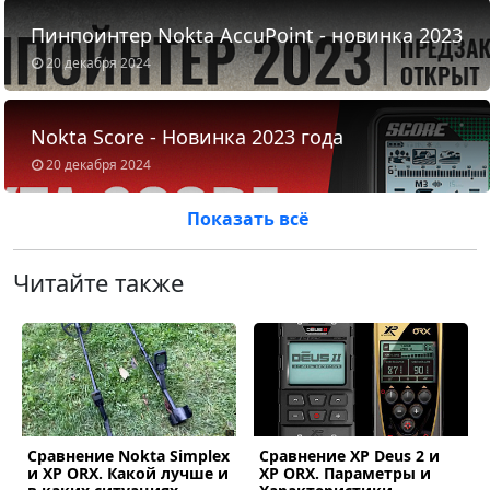
Пинпоинтер Nokta AccuPoint - новинка 2023
20 декабря 2024
Nokta Score - Новинка 2023 года
20 декабря 2024
Показать всё
Читайте также
Сравнение Nokta Simplex
Сравнение XP Deus 2 и
ous
и XP ORX. Какой лучше и
XP ORX. Параметры и