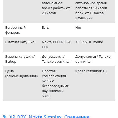
автономное
автономное время
время работы от
работы от 19 часов
20 часов
блок, от 15 часов
наушники
Встроенный
Есть
Нет
фонарик
Штатная катушка
Nokta 11 DD (SP28
XP 22.5 HF Round
DD)
Замена катушки /
Допускается /
Допускается / Только
Выбор
Только оригинал
оригинал
Цена
Простая
$729 с катушкой HF
(рекомендованная)
комплектация
$299 / с
беспроводными
наушниками
$399
XP ORX
Nokta Simplex
Сравнение