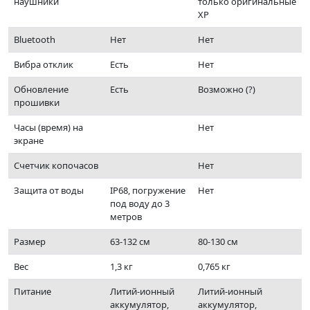
наушники
только оригинальные
XP
Bluetooth
Нет
Нет
Вибра отклик
Есть
Нет
Обновление
Есть
Возможно (?)
прошивки
Часы (время) на
Нет
экране
Счетчик копочасов
Нет
Защита от воды
IP68, погружение
Нет
под воду до 3
метров
Размер
63-132 см
80-130 см
Вес
1,3 кг
0,765 кг
Питание
Литий-ионный
Литий-ионный
аккумулятор,
аккумулятор,