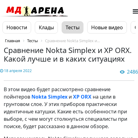
Новости
Клады
Тесты
Новые видео
О
Главная
Тесты
Сравнение Nokta Simplex и...
Сравнение Nokta Simplex и XP ORX.
Какой лучше и в каких cитуациях
18 апреля 2022
2486
В этом видео будет рассмотрено сравнение
пойнтеров
Nokta Simplex
и
XP ORX
на цели в
грунтовом слое. У этих приборов практически
идентичные катушки. Какие есть особенности при
выборе, с чем могут столкнуться специалисты при
поиске, будет рассказано в данном обзоре.