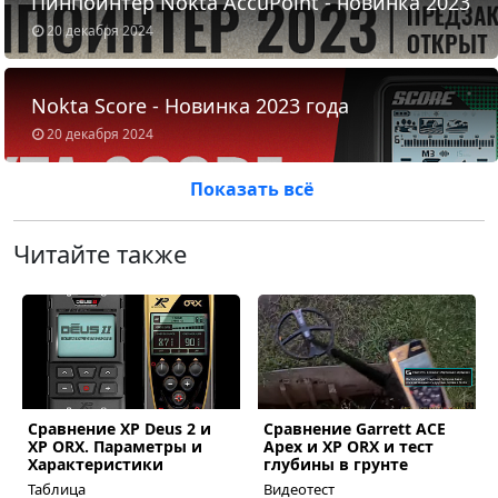
Пинпоинтер Nokta AccuPoint - новинка 2023
20 декабря 2024
Nokta Score - Новинка 2023 года
20 декабря 2024
Показать всё
Читайте также
Сравнение XP Deus 2 и
Сравнение Garrett ACE
ous
XP ORX. Параметры и
Apex и XP ORX и тест
Характеристики
глубины в грунте
Таблица
Видеотест