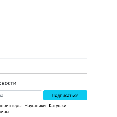
овости
Подписаться
нпоинтеры
Наушники
Катушки
зины