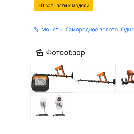
3D запчасти к модели
Монеты
Самородное золото
Одно
Фотообзор