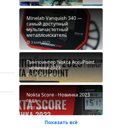
Minelab Vanquish 340 —
самый доступный
мультичастотный
металлоискатель
3 мая 2025
Пинпоинтер Nokta AccuPoint
- новинка 2023
20 декабря 2024
Nokta Score - Новинка 2023
года
20 декабря 2024
Показать всё