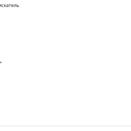
искатель
ь