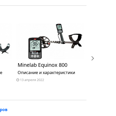
next
Minelab Equinox 800
Nokta Leg
ие
Описание и характеристики
Описание и 
13 апреля 2022
13 апреля 202
аров