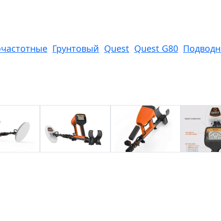
частотные
Грунтовый
Quest
Quest G80
Подвод