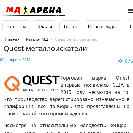
Новости
Клады
Тесты
Новые видео
О
Главная
Каталог МД
Quest металлоискатели
Quest металлоискатели
11 апреля 2018
875
Торговая марка Quest
впервые появилась США в
2015 году, несмотря на то,
что производство зарегистрировано изначально в
Калифорнии, все приборы, что представлены на
рынке – китайского происхождения.
Несмотря на относительную молодость, концерн
уже успел завоевать уважение многих