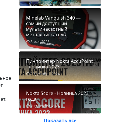
Minelab Vanquish 340 —
самый доступный
мультичастотный
металлоискатель
3 мая 2025
Пинпоинтер Nokta AccuPoint
- новинка 2023
20 декабря 2024
льное
ет
Nokta Score - Новинка 2023
года
ет.
20 декабря 2024
Показать всё