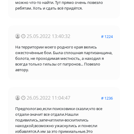
можно что-то найти. Тут прямо очень повезло
ребятам. Хоть и сдать всё придётся.
25.05.2022 13:40:32
# 1224
На территории моего родного края велись
ожесточённые бои. Была сплошная партизанщина,
болота, не проходимая местность, а находил я
всегда только гильзы от патронов... Повезло
автору.
26.05.2022 11:04:47
# 1236
Предпологаю,если поисковики сказли,что все
отдали-значит все отдали.Нашли
подивились,запечатли
ли-восхитились
находкой,возможно ужаснулись и понесли
избавлятся.А им за это примиальные.Это