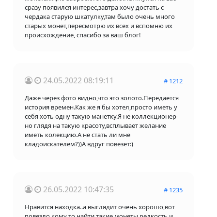
сразу появился интерес,завтра хочу достать с
чердака старую шкатулку,там было очень много
старых монет,пересмотрю их всех и вспомню их
происхождение, спасибо за ваш блог!
24.05.2022 08:19:11
# 1212
Даже через фото видно,что это золото.Передается
история времен.Как же я бы хотел,просто иметь у
себя хоть одну такую манетку.Я не коллекционер-
но глядя на такую красоту,всплывает желание
иметь колекцию.А не стать ли мне
кладоискателем?))А вдруг повезет:)
26.05.2022 10:47:35
# 1235
Нравится находка..а выглядит очень хорошо,вот
повезло кому то,найти такие монеты редкость и